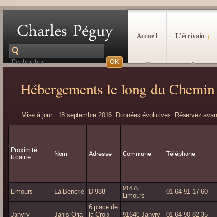
Accueil
L'écrivain
↓
Hébergements le long du Chemin
Mise à jour : 18 septembre 2016. Données évolutives. Réservez avant
Proximité
Nom
Adresse
Commune
Téléphone
localité
91470
Limours
La Benerie
D 988
01 64 91 17 60
Limours
6 place de
Janvry
Janis Oria
la Croix
91640 Janvry
01 64 90 82 35