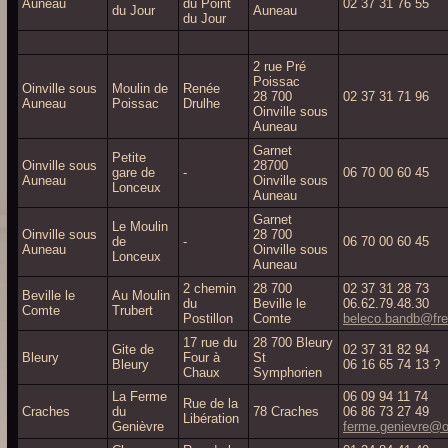
Auneau
du Point
02 37 31 76 55
du Jour
Auneau
du Jour
2 rue Pré
Poissac
Oinville sous
Moulin de
Renée
28 700
02 37 31 71 96
Auneau
Poissac
Drulhe
Oinville sous
Auneau
Garnet
Petite
Oinville sous
28700
gare de
-
06 70 00 60 45
Auneau
Oinville sous
Lonceux
Auneau
Garnet
Le Moulin
Oinville sous
28 700
de
-
06 70 00 60 45
Auneau
Oinville sous
Lonceux
Auneau
2 chemin
28 700
02 37 31 28 73
Beville le
Au Moulin
du
Beville le
06.62.79.48.30
Comte
Trubert
Postillon
Comte
beleco.bandb@fre
17 rue du
28 700 Bleury
Gite de
02 37 31 82 94
Bleury
Four à
St
Bleury
06 16 65 74 13 ?
Chaux
Symphorien
La Ferme
06 09 94 11 74
Rue de la
Craches
du
78 Craches
06 86 73 27 49
Libération
Genièvre
ferme.genievre@o