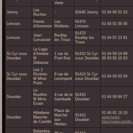
Verte
Les
Janvry
-
91640 Janvry
01 64 90 51 63
Ruches
Ferme
Les
91470
Limours
01 64 91 00 45
d’Armenon
Molières
Limours
91470
Jean
Boullay
Limours
Boullay les
01 64 97 23 81
Corvaisier
les Trous
Trous
Le Logis
St Cyr sous
d’Arniere
1 rue du
91410 St Cyr
01 64 59 14 89
Dourdan
M
Pont Rué
sous Dourdan
06 83 56 15 63
Debasse
Les 2
St Cyr sous
Rivières
8 rue de
91410 St Cyr
01 64 59 03 54
Dourdan
M Mme
Levimpont
sous Dourdan
Point
Le
Rouillon
4 rue de la
91410
Dourdan
01 64 59 84 27
M Mme
Gambade
Dourdan
Evain
Place du
Hôtellerie
01 60 81 19 10
Marché
91410
Dourdan
Blanche
www.hotel-
aux
Dourdan
de Castille
blanchedecastille
Herbes
Belambra