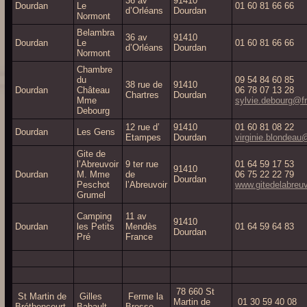
36 av
91410
Dourdan
Le
01 60 81 66 66
d’Orléans
Dourdan
Normont
Belambra
36 av
91410
Dourdan
Le
01 60 81 66 66
d’Orléans
Dourdan
Normont
Chambre
du
09 54 84 60 85
38 rue de
91410
Dourdan
Château
06 78 07 13 28
Chartres
Dourdan
Mme
sylvie.debourg@fr
Debourg
12 rue d’
91410
01 60 81 08 22
Dourdan
Les Gens
Etampes
Dourdan
virginie.blondea
Gite de
l’Abreuvoir
9 ter rue
01 64 59 17 53
91410
Dourdan
M. Mme
de
06 75 22 22 79
Dourdan
Peschot
l’Abreuvoir
www.gitedelabreu
Grumel
Camping
11 av
91410
Dourdan
les Petits
Mendès
01 64 59 64 83
Dourdan
Pré
France
78 660 St
St Martin de
Gilles
Ferme la
Martin de
01 30 59 40 08
Bréthencourt
Babault
Brosse