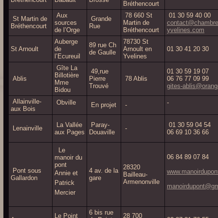
Bréthencourt
Aux
78 660 St
01 30 59 40 00
St Martin de
Grande
sources
Martin de
contact@chambre
Bréthencourt
Rue
de l’Orge
Bréthencourt
yvelines.com
Auberge
78730 St
89 rue Ch
St Arnoult
de
Arnoult en
01 30 41 20 30
de Gaulle
l’Ecureuil
Yvelines
Gîte La
49,rue
01 30 59 19 07
Billotière
Ablis
Pierre
78 Ablis
06 76 77 09 99
Mme
Trouvé
gites-ablis@orang
Bidou
Allainville-
Obville
-
En projet
-
aux Bois
La Vallée
Paray-
01 30 59 04 54
Lenainville
-
aux Pages
Douaville
06 69 10 36 66
Le
06 84 89 07 84
manoir du
pont
28320
Pont sous
4 av. de la
www.manoirdupon
Annie et
Bailleau-
Gallardon
gare
Armenonville
Patrick
manoirdupont@gm
Mercier
6 bis rue
Le Point
28 700