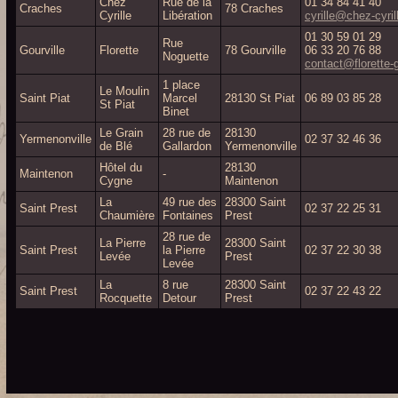
Chez
Rue de la
01 34 84 41 40
Craches
78 Craches
Cyrille
Libération
cyrille@chez-cyrill
01 30 59 01 29
Rue
Gourville
Florette
78 Gourville
06 33 20 76 88
Noguette
contact@florette-g
1 place
Le Moulin
Saint Piat
Marcel
28130 St Piat
06 89 03 85 28
St Piat
Binet
Le Grain
28 rue de
28130
Yermenonville
02 37 32 46 36
de Blé
Gallardon
Yermenonville
Hôtel du
28130
Maintenon
-
Cygne
Maintenon
La
49 rue des
28300 Saint
Saint Prest
02 37 22 25 31
Chaumière
Fontaines
Prest
28 rue de
La Pierre
28300 Saint
Saint Prest
la Pierre
02 37 22 30 38
Levée
Prest
Levée
La
8 rue
28300 Saint
Saint Prest
02 37 22 43 22
Rocquette
Detour
Prest